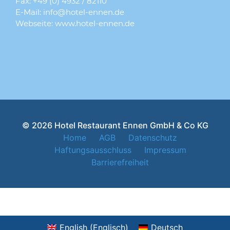
Fax: +49 (0) 4932 / 82110
E-Mail:
info@hotel-ennen.de
Webseite:
www.hotel-ennen.de
© 2026 Hotel Restaurant Ennen GmbH & Co KG
Home
AGB
Datenschutz
Haftungsausschluss
Impressum
Barrierefreiheit
English
(
Englisch
)
Deutsch