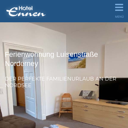
MENÜ
Ferienwohnung Luisenstraße
Norderney
DER PERFEKTE FAMILIENURLAUB AN DER
NORDSEE